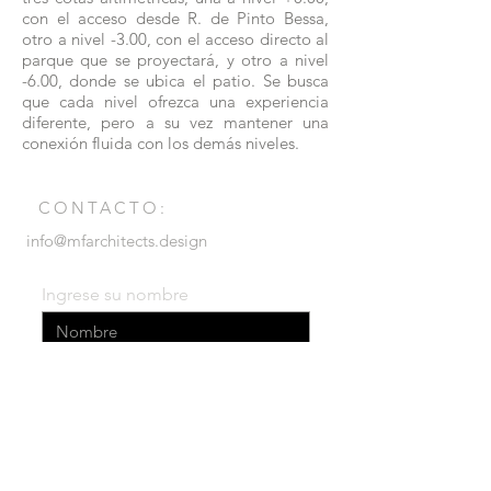
con el acceso desde R. de Pinto Bessa,
otro a nivel -3.00, con el acceso directo al
parque que se proyectará, y otro a nivel
-6.00, donde se ubica el patio. Se busca
que cada nivel ofrezca una experiencia
diferente, pero a su vez mantener una
conexión fluida con los demás niveles.
CONTACTO:
info@mfarchitects.design
Ingrese su nombre
Ingrese su email
Ingrese su mensaje