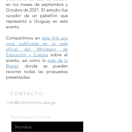
en los meses de septiembre y
Octubre de 2021. El estudio fue
curador de un pabellón que
representó a Uruguay en este
evento.
Compartimos en
este link una
nota publicada en la web
oficial del Ministerio de
Educación y Cultura
sobre el
evento, así como la
web de la
Bienal
, donde se pueden
recorrer todas las propuestas
presentadas.
CONTACTO:
info@mfarchitects.design
Ingrese su nombre