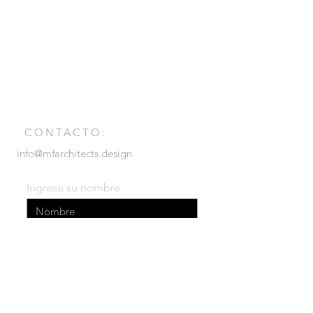
CONTACTO:
info@mfarchitects.design
Ingrese su nombre
Ingrese su email
Ingrese su mensaje